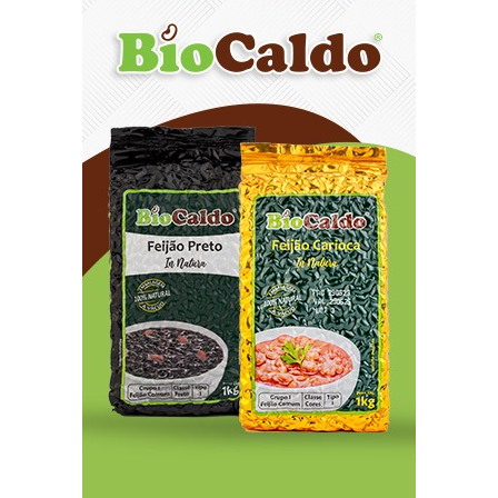
prioridade do projeto de Lula para o Brasil
8/6/2026
Exercícios orientados podem melhorar a
qualidade de vida durante o tratamento contra
o câncer
8/6/2026
Lactário do HBDF garante alimentação segura e
personalizada aos pacientes
8/6/2026
Uberlândia Shopping reúne presentes e
experiências para todos os perfis de pais
8/6/2026
Provedores de internet transformam o Wi-Fi em
ferramenta de fidelização e novas receitas