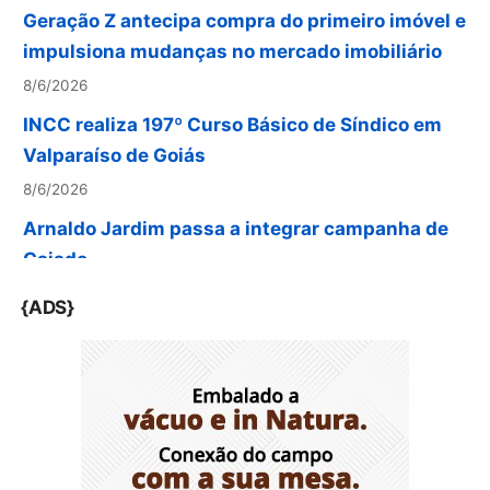
impulsiona mudanças no mercado imobiliário
8/6/2026
INCC realiza 197º Curso Básico de Síndico em
Valparaíso de Goiás
8/6/2026
Arnaldo Jardim passa a integrar campanha de
Caiado
8/6/2026
Curitiba é a capital da ascensão econômica
{ADS}
8/6/2026
‘PSD apresenta melhor proposta para o
momento’
8/6/2026
Proteger a vida das mulheres segue como