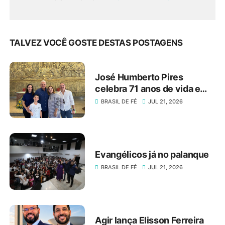
TALVEZ VOCÊ GOSTE DESTAS POSTAGENS
José Humberto Pires
celebra 71 anos de vida e
dedicação ao serviço
BRASIL DE FÉ
JUL 21, 2026
público e ao setor produtivo
do DF
Evangélicos já no palanque
BRASIL DE FÉ
JUL 21, 2026
Agir lança Elisson Ferreira