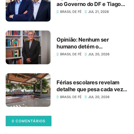
ao Governo do DF e Tiago
Társis ao Senado
BRASIL DE FÉ
JUL 21, 2026
Opinião: Nenhum ser
humano detém o
conhecimento absoluto
BRASIL DE FÉ
JUL 20, 2026
Férias escolares revelam
detalhe que pesa cada vez
mais na escolha de um
BRASIL DE FÉ
JUL 20, 2026
imóvel
0 COMENTÁRIOS