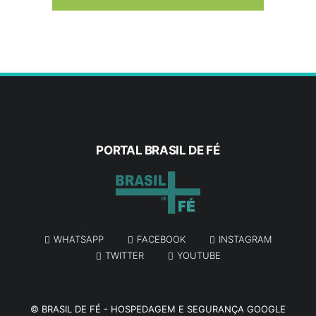
8/6/2026
Geração Z antecipa compra do primeiro imóvel e
impulsiona mudanças no mercado imobiliário
8/6/2026
INCC realiza 197º Curso Básico de Síndico em
Valparaíso de Goiás
8/6/2026
PORTAL BRASIL DE FÉ
Arnaldo Jardim passa a integrar campanha de
Caiado
8/6/2026
Curitiba é a capital da ascensão econômica
WHATSAPP
FACEBOOK
INSTAGRAM
8/6/2026
TWITTER
YOUTUBE
‘PSD apresenta melhor proposta para o
momento’
©
BRASIL DE FÉ
-
HOSPEDAGEM E SEGURANÇA GOOGLE