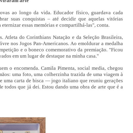
 viraram arte
vas ao longo da vida. Educador físico, guardava cada
ar suas conquistas – até decidir que aquelas vitórias
a eternizar essas memórias e compartilhá-las", conta.
as. Atleta do Corinthians Natação e da Seleção Brasileira,
livre nos Jogos Pan-Americanos. Ao emoldurar a medalha
mpetição e o boneco comemorativo da premiação. "Ficou
rvados em um lugar de destaque na minha casa."
uem o encomenda. Camila Pimenta, social media, chegou
mãos: uma foto, uma colherzinha trazida de uma viagem à
 e uma carta de bisca — jogo italiano que reuniu gerações
e todos que já dei. Estou dando uma obra de arte que é a