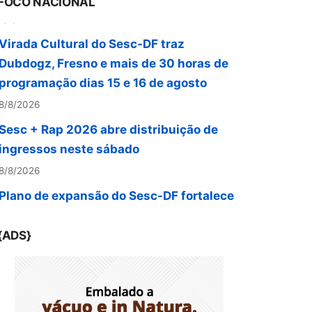
FOCO NACIONAL
Virada Cultural do Sesc-DF traz
Dubdogz, Fresno e mais de 30 horas de
programação dias 15 e 16 de agosto
8/8/2026
Sesc + Rap 2026 abre distribuição de
ingressos neste sábado
8/8/2026
Plano de expansão do Sesc-DF fortalece
acesso a serviços sociais no Distrito
Federal
8/8/2026
{ADS}
Missilene Xavier comanda edição do
Atualizando com nomes da saúde,
cultura, música e filantropia