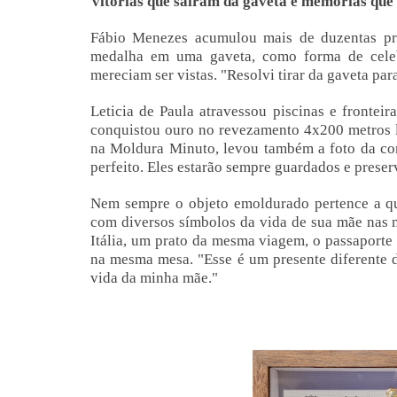
Vitórias que saíram da gaveta e memórias que
Fábio Menezes acumulou mais de duzentas pro
medalha em uma gaveta, como forma de celebr
mereciam ser vistas. "Resolvi tirar da gaveta par
Leticia de Paula atravessou piscinas e fronteir
conquistou ouro no revezamento 4x200 metros 
na Moldura Minuto, levou também a foto da co
perfeito. Eles estarão sempre guardados e prese
Nem sempre o objeto emoldurado pertence a q
com diversos símbolos da vida de sua mãe nas 
Itália, um prato da mesma viagem, o passaporte
na mesma mesa. "Esse é um presente diferente d
vida da minha mãe."