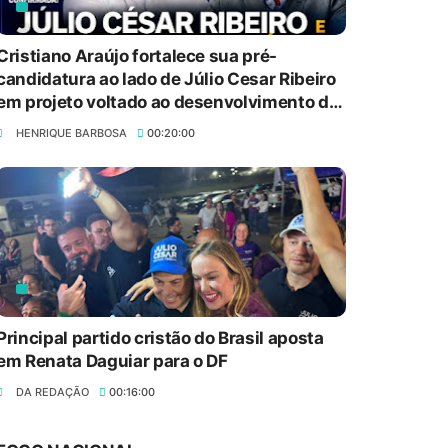
Cristiano Araújo fortalece sua pré-
candidatura ao lado de Júlio Cesar Ribeiro
em projeto voltado ao desenvolvimento de
Brasília
Cantora gospel Valdirene Tavares lança
HENRIQUE BARBOSA
00:20:00
candidatura a deputada
8/8/2026
Distrito Federal entra em alerta laranja
de perigo para baixa umidade do ar
nesta sexta-feira (7)
8/8/2026
Principal partido cristão do Brasil aposta
Maturidade digital: 3 em cada 4
em Renata Daguiar para o DF
pequenos negócios no Brasil usam
DA REDAÇÃO
00:16:00
computador no dia a dia
8/8/2026