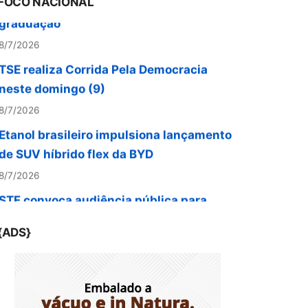
FOCO NACIONAL
TSE realiza Corrida Pela Democracia
neste domingo (9)
8/7/2026
Etanol brasileiro impulsiona lançamento
de SUV híbrido flex da BYD
8/7/2026
STF convoca audiência pública para
discutir Lei Antifacção
8/7/2026
Senior anuncia o primeiro ERP da
{ADS}
América Latina operável por ChatGPT e
Claude
8/7/2026
Estilo, praticidade e paixão sobre rodas: