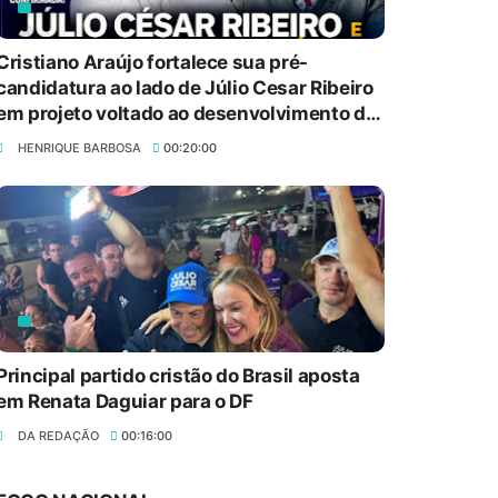
Cristiano Araújo fortalece sua pré-
candidatura ao lado de Júlio Cesar Ribeiro
em projeto voltado ao desenvolvimento de
Missilene Xavier comanda edição do
Brasília
Atualizando com nomes da saúde,
HENRIQUE BARBOSA
00:20:00
cultura, música e filantropia
8/7/2026
Aplicativo moderniza operações entre
fornecedores e varejistas por meio de
recebíveis de cartão
8/7/2026
Principal partido cristão do Brasil aposta
Últimas vagas: Faculdade Senac-DF
em Renata Daguiar para o DF
oferece descontos na graduação e pós-
DA REDAÇÃO
00:16:00
graduação
8/7/2026