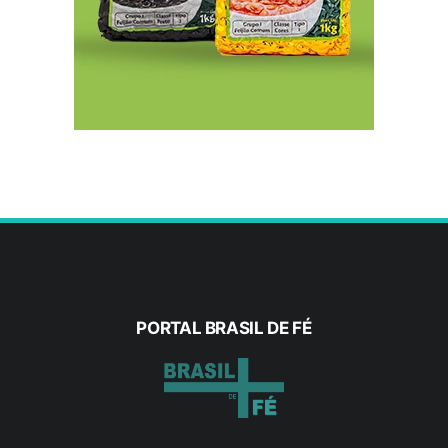
8/6/2026
Valdirene Tavares destaca experiência na
gestão pública em projeto para a Câmara dos
Deputados
8/6/2026
Exercícios orientados podem melhorar a
qualidade de vida durante o tratamento contra
o câncer
8/6/2026
Lactário do HBDF garante alimentação segura e
personalizada aos pacientes
PORTAL BRASIL DE FÉ
8/6/2026
Uberlândia Shopping reúne presentes e
experiências para todos os perfis de pais
8/6/2026