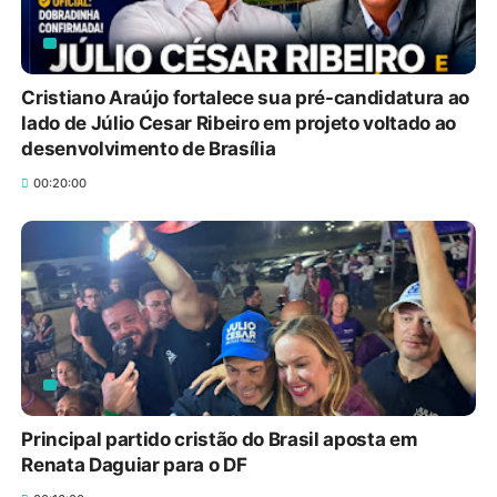
Cristiano Araújo fortalece sua pré-candidatura ao
lado de Júlio Cesar Ribeiro em projeto voltado ao
Supermercados transformam o Wi-Fi em
desenvolvimento de Brasília
ferramenta estratégica para fidelizar clientes
00:20:00
8/6/2026
Casos e Cozinha: Doutora Jane comenta morte
de jovem e ensina nuggets de frango com
queijo
8/6/2026
Valdirene Tavares destaca experiência na
gestão pública em projeto para a Câmara dos
Principal partido cristão do Brasil aposta em
Deputados
Renata Daguiar para o DF
8/6/2026