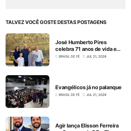
TALVEZ VOCÊ GOSTE DESTAS POSTAGENS
José Humberto Pires
celebra 71 anos de vida e
dedicação ao serviço
BRASIL DE FÉ
JUL 21, 2026
público e ao setor produtivo
do DF
Evangélicos já no palanque
BRASIL DE FÉ
JUL 21, 2026
Agir lança Elisson Ferreira