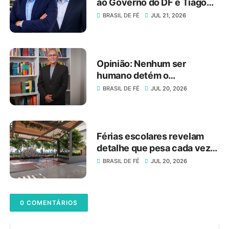
ao Governo do DF e Tiago
Társis ao Senado
BRASIL DE FÉ
JUL 21, 2026
Opinião: Nenhum ser
humano detém o
conhecimento absoluto
BRASIL DE FÉ
JUL 20, 2026
Férias escolares revelam
detalhe que pesa cada vez
mais na escolha de um
BRASIL DE FÉ
JUL 20, 2026
imóvel
0 COMENTÁRIOS