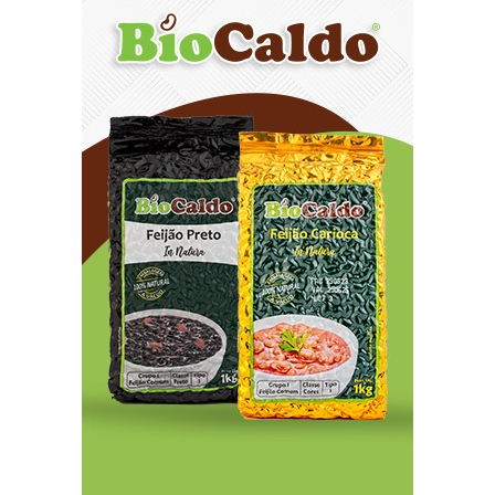
Aplicativo moderniza operações entre
fornecedores e varejistas por meio de
recebíveis de cartão
8/7/2026
Últimas vagas: Faculdade Senac-DF oferece
descontos na graduação e pós-graduação
8/7/2026
Aline Sleutjes leva Moro a Tibagi e encontro
reúne centenas de lideranças da região
8/8/2026
Cantora gospel Valdirene Tavares lança
candidatura a deputada
8/8/2026
Distrito Federal entra em alerta laranja de
perigo para baixa umidade do ar nesta sexta-